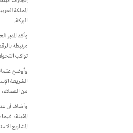
إنجازات البن
المملكة العرب
البركة.
وأكد المدير ا
مرتبطة بالرقم
تواكب التحولات
وأوضح عثماني
الشريعة الإس
من العملاء، ف
المشاريع الاس