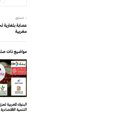
السابق
عصابة بلغارية تح
مغربية
مواضيع ذات صلة
البنوك المغربية تعز
التنمية الاقتصادية