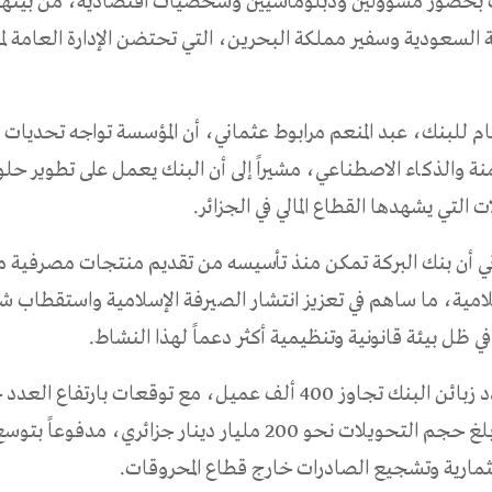
ك بحضور مسؤولين ودبلوماسيين وشخصيات اقتصادية، من بينه
ية السعودية وسفير مملكة البحرين، التي تحتضن الإدارة العامة ل
لعام للبنك، عبد المنعم مرابوط عثماني، أن المؤسسة تواجه تحديات
نة والذكاء الاصطناعي، مشيراً إلى أن البنك يعمل على تطوير حلو
 التي يشهدها القطاع المالي في الجزائر.
 أن بنك البركة تمكن منذ تأسيسه من تقديم منتجات مصرفية م
لامية، ما ساهم في تعزيز انتشار الصيرفة الإسلامية واستقطاب 
ي ظل بيئة قانونية وتنظيمية أكثر دعماً لهذا النشاط.
وأضاف أن عدد زبائن البنك تجاوز 400 ألف عميل، مع توقعات بارتفاع
المقبلة، فيما بلغ حجم التحويلات نحو 200 مليار دينار جزائري، مدفوع
تثمارية وتشجيع الصادرات خارج قطاع المحروقات.