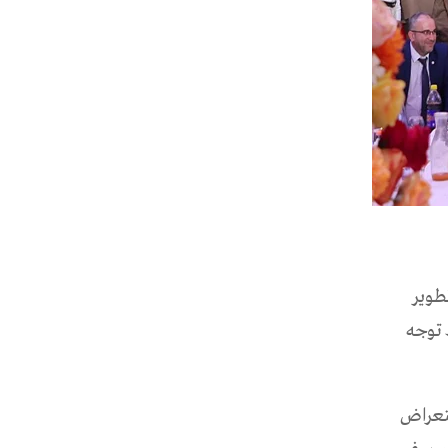
في تطوير
 توجه
ستعراض