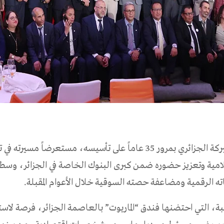
احتفل بنك البركة الجزائري بمرور 35 عاماً على تأسيسه، مستعرضاً مسيرته 
لامية وتعزيز حضوره ضمن كبرى البنوك الخاصة في الجزائر، وسط
 الرقمية ومضاعفة حصته السوقية خلال الأعوام المقبلة.
بة، التي احتضنها فندق “الماريوت” بالعاصمة الجزائر، فرصة لا