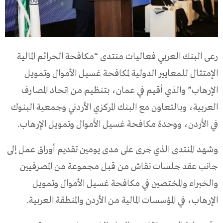
رعى
البنك
العربي
فعاليات
منتدى
“
مكافحة
الجرائم
المالية
–
الإمتثال
للمعايير
الدولية
لمكافحة
غسيل
الأموال
وتمويل
الإرهاب
”
والذي
أقيم
في
عمان،
بتنظيم
من
اتحاد
المصارف
العربية،
وبالتعاون
مع
البنك
المركزي
الأردني
وجمعية
البنوك
في
الأردن،
ووحدة
مكافحة
غسيل
الأموال
وتمويل
الإرهاب
.
وشهد
المنتدى
الذي
جرى
على
مدى
يومين
تقديم
أوراق
عمل
إلى
جانب
عقد
جلسات
نقاش
من
قبل
مجموعة
من
المصرفيين
والخبراء
والمختصين
في
مكافحة
غسيل
الأموال
وتمويل
الإرهاب،
في
المؤسسات
المالية
من
الأردن
والمنطقة
العربية
.