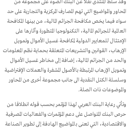
وقد
سلط
المنتدى
نقلا
عن
البنك
الضوء
على
مجموعة
من
المحاور
والمواضيع
التي
تهم
المصارف
المركزية
والتجارية
على
حد
سواء
فيما
يخص
مكافحة
الجرائم
المالية،
من
بينها
المكافحة
العالمية
للجرائم
المالية،
التكنولوجيا
المتطورة
وآثارها
على
الإمتثال
للمعايير
الدولية
لمكافحة
غسيل
الأموال
وتمويل
الإرهاب،
القوانين
والتشريعات
المتعلقة
بحماية
نظم
المعلومات
والحد
من
الجرائم
المالية،
إضافة
إلى
مخاطر
غسيل
الأموال
وتمويل
الإرهاب
المرتبطة
بالأصول
المشفرة
والعملات
الإفتراضية
وسلسلة
الكتل
النقدية
الى
جانب
مجموعة
أخرى
من
المحاور
والموضوعات
ذات
الصلة
.
وتأتي
رعاية
البنك
العربي
لهذا
المؤتمر
بحسب
قوله
انطلاقا
من
حرص
البنك
المتواصل
على
دعم
المؤتمرات
والفعاليات
المصرفية
والاقتصادية،
التي
تعنى
بالمواضيع
الهادفة
إلى
تطوير
الصناعة