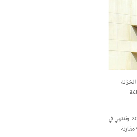
الإصدار 1724 من أذونات الخزانة
لكة
وأوضح المركزي أن الإصدار يخضع لفترة استحقاق 91 يوماً، تبدأ فـي 3 أكتوبر 2018 وتنتهي في
شيراً إلى أن معدل سعر الفائدة على هذه الأذونات قد بلغ 4.18% مقارنة