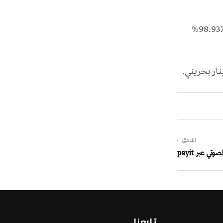
فيما بلغ معدل سعر الخصم 98.955%، وتم قبول أقل سعر للمشاركة بواقع 98.937%
اللاحق
ي عبر payit
تابعنا