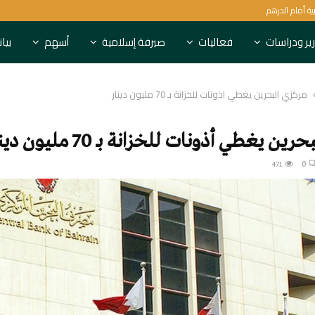
ية أمام الدرهم
عصام الصقر أقوى رئيس تنفيذي
ير ودراسات
فعاليات
صيرفة إسلامية
أسهم
بيا
مركزي البحرين يغطي أذونات للخزانة بـ 70 مليون دينار
ن يغطي أذونات للخزانة بـ 70 مليون دينار
471
0