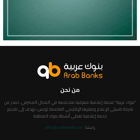
من نحن
"بنوك عربية" منصة إعلامية معرفية متخصصة في المجال المصرفي، تصدر عن
شركة تاسيلي للإعلام ومقرها الإقليمي العاصمة تونس، تهدف إلى تقديم
خدمة إعلامية تغطي أنشطة بنوك المنطقة
راسلنا:
info@arabbanks.net