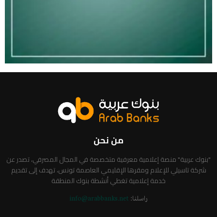
من نحن
"بنوك عربية" منصة إعلامية معرفية متخصصة في المجال المصرفي، تصدر عن
شركة تاسيلي للإعلام ومقرها الإقليمي العاصمة تونس، تهدف إلى تقديم
خدمة إعلامية تغطي أنشطة بنوك المنطقة
راسلنا:
info@arabbanks.net