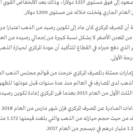
“الاونصة ” للصعود إلى فوق مستوى 1237 دولارا، وذلك بعد الانخفا
عام الجاري وتخلت خلاله عن مستوى 1200 دولار.
 من المعدن الأصفر لا يشكل نسبة كبيرة من إجمالي رصيده من الع
مر الذي دفع خبراء في القطاع للتأكيد أن عودة المركزي لحيازة الذ
رجة الأولى.
لإمارات ممثلة بالمصرف المركزي خرجت من قوائم مجلس الذهب ال
لذهب لدى المصارف في العالم منذ عدة سنوات قبل عودتها للظهو
م 2015 بعدما قرر المركزي إعادة تكوين رصيده من الذهب.
ووفقا
الأكبر للمصرف من حيث 