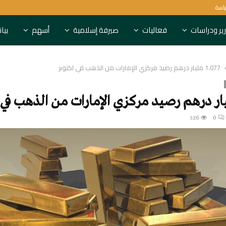
ياسة
6 بنوك روسية تعاقبها بريطانيا
ير ودراسات
فعاليات
صيرفة إسلامية
أسهم
بيا
1.077 مليار درهم رصيد مركزي الإمارات من الذهب في أكتوبر
526
0