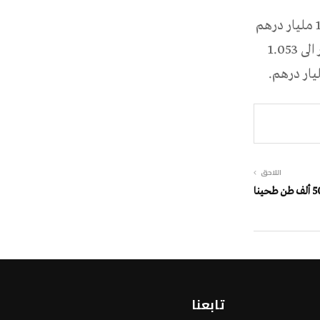
وخلال الربع الثاني من العام الجاري بلغت قيمة رصيد المركزي من الذهب 1.108 مليار درهم
بانخفاض محدود للغاية مقارنة مع الشهر السابق تواصل الانخفاض في سبتمبر الى 1.053
اللاحق
تابعنا