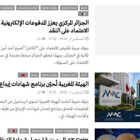
أخبار
أخبار عالمية
بيانات مالية
تقارير و دراسات
تكنولوجيا 
الجزائر المركزي يعزز المدفوعات الإلكتروني
الاعتماد على النقد
أغسطس 7, 2026
0
25
بنوك عربية تقليص الاعتماد على “الكاش” أصبح أحد أبرز 
المالية في الجزائر، وبهذا تخطو الجزائر مرحلة جديدة في 
الاعتماد على السيولة...
أخبار
أخبار عالمية
بيانات مالية
مميز
الهيئة المغربية تُحيّن برنامج شهادات إيداع
أغسطس 7, 2026
0
17
بنوك عربية أعلنت الهيئة المغربية لسوق الرساميل عن التح
المعلومات المتعلق ببرنامج إصدار شهادات الإيداع من طرف بن
وأفادت الهيئة، في...
أخبار
تكنولوجيا مالية
صيرفة إسلامية
مميز