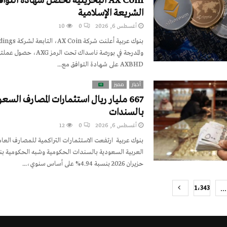
AX Coin البحرينية تحصل شهادة التو
الشريعة الإسلامية
أغسطس 6, 2026
0
10
بنوك عربية أعلنت ش
والمدرجة في بورصة ناسداك تحت الرمز 
AXBHD على شهادة التوافق مع...
أخبار
مميز
667 مليار ريال استثمارات المصارف السع
بالسندات
أغسطس 6, 2026
0
12
بنوك عربية ارتفعت الاستثمارات التراكمية للمصارف العامل
العربية السعودية بالسندات الحكومية وشبه الحكومية بنه
حزيران 2026 بنسبة 4.94% على أساس سنوي،...
…
1٬343
pag