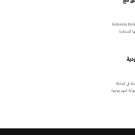
افق مع
ركة AX Coin، التابعة لشركة Solowin Holdings
AXG، حصول عملتها المستقرة
ودية
ة في المملكة
اية شهر يونيو/