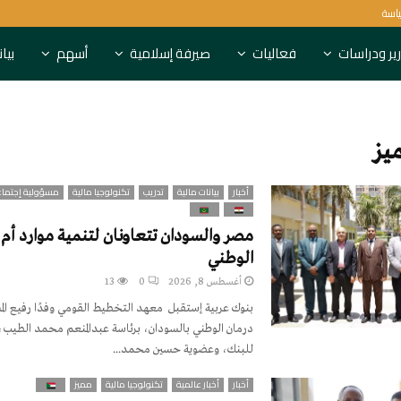
ياسة
6 بنوك روسية تعاقبها بريطانيا
ير ودراسات
فعاليات
صيرفة إسلامية
أسهم
بيا
يز
أخبار
بيانات مالية
تدريب
تكنولوجيا مالية
مسؤولية إجتماع
مصر والسودان تتعاونان لتنمية موارد أم 
الوطني
أغسطس 8, 2026
0
13
بنوك عربية إستقبل معهد التخطيط القومي وفدًا رفيع ال
درمان الوطني بالسودان، برئاسة عبدالمنعم محمد الطيب، ال
للبنك، وعضوية حسين محمد...
أخبار
أخبار عالمية
تكنولوجيا مالية
مميز