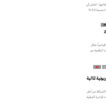
فاعها، لتصل إلى
حوالي 498 مليار درهم في نهاية يوليو 2026، مسجلة زيادة بنسبة 0.2 %
قياسياً خلال
لمعاملات الرقمية من
يز
نية المالية
 الشراكة من أجل
مالي (PCAF)، وتجمع هذه المبادرة الدولية