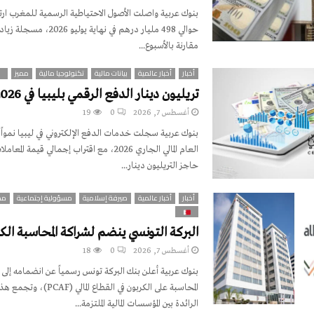
بنوك عربية واصلت الأصول الاحتياطية الرسمية للمغرب ارت
مقارنة بالأسبوع...
أخبار
أخبار عالمية
بيانات مالية
تكنولوجيا مالية
مميز
تريليون دينار الدفع الرقمي بليبيا في 2026
أغسطس 7, 2026
0
19
بنوك عربية سجلت خدمات الدفع الإلكتروني في ليبيا نمواً 
العام المالي الجاري 2026، مع اقتراب إجمالي قيمة ا
حاجز التريليون دينار...
أخبار
أخبار عالمية
صيرفة إسلامية
مسؤولية إجتماعية
مم
البركة التونسي ينضم لشراكة المحاسبة الكربو
أغسطس 7, 2026
0
18
بنوك عربية أعلن بنك البركة تونس رسمياً عن انضمامه إلى
المحاسبة على الكربون في القطاع ال
الرائدة بين المؤسسات المالية الملتزمة...