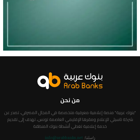
من نحن
"بنوك عربية" منصة إعلامية معرفية متخصصة في المجال المصرفي، تصدر عن
شركة تاسيلي للإعلام ومقرها الإقليمي العاصمة تونس، تهدف إلى تقديم
خدمة إعلامية تغطي أنشطة بنوك المنطقة
راسلنا:
info@arabbanks.net