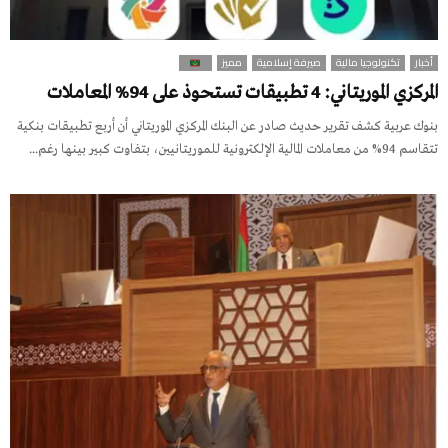
أخبار
تكنولوجيا مالية
صيرفة إسلامية
مميز
المركزي الموريتاني: 4 تطبيقات تستحوذ على 94% المعاملات
بنوك عربية كشف تقرير حديث صادر عن البنك المركزي الموريتاني أن أربع تطبيقات بنكية
تتقاسم 94% من معاملات المالية الإلكترونية للموريتانيين، بتفاوت كبير بينها رغم...