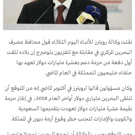
نقلت وكالة رويترز للأنباء اليوم الثلاثاء قول محافظ مصرف
البحرين المركزي في مقابلة مع تلفزيون بلومبرج إن بلاده تلقت
أول دفعة من حزمة دعم بعشرة مليارات دولار تعهد بها
حلفاء خليجيون للمملكة في العام الماضي.
وكان مسؤولون قالوا لرويترز في أكتوبر الماضي إنه من المتوقع أن
تتلقى البحرين ملياري دولار أواخر العام 2018، في إطار حزمة
بقيمة عشرة مليارات دولار تعهدت بتقديمها السعودية
والكويت والإمارات لتجنب خطر وقوع أزمة ديون في المملكة.
ومن المتوقع بحسب الوكالة أن تجمع البحرين تمويلا خارجيا