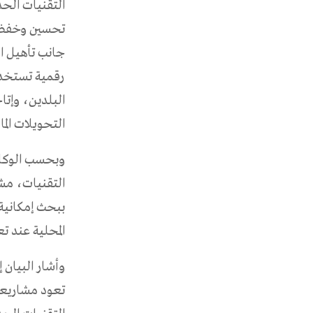
التقنيات الح
تحسين وخفض ت
جانب تأهيل ا
رقمية تستخدم 
البلدين، وإت
التحويلات المال
وبحسب الوكالة
التقنيات، مشي
ببحث إمكانية 
المحلية عند ت
وأشار البيان 
تعود مشاريعهم