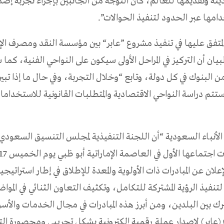
يثة وتقديمها للعالم، كان التوجه من الجانبين بإجراء تجربة إصد
مها عبر الحدود لتنفيذ الحوالات”.
المتفق عليها في تنفيذ مشروع ”عابر“ بين مؤسسة النقد ومصرف الإ
لبيان أن التركيز في المراحل الأولى سيكون على النواحي الفنية، كم
البنوك في كل دولة، وتابع “وخلال التجربة، وفي حال ما إذا تب
تتم دراسة النواحي الاقتصادية والمتطلبات القانونية للاستخداما
لأنباء السعودية “أن اللجنة التنفيذية لمجلس التنسيق السعودي ا
علان عن المبادرات ذات الأولوية والمعدة للإطلاق في إطار استراتيجي
تنفيذ الرؤية المشتركة للتكامل، وتكثيف التعاون الثنائي في الموا
رك بين البلدين، ومن أبرز هذه المبادرات في مجال الخدمات والأسوا
عابر) لإصدار عملة رقمية إلكترونية بشكل تجريبي ومحصورة الت