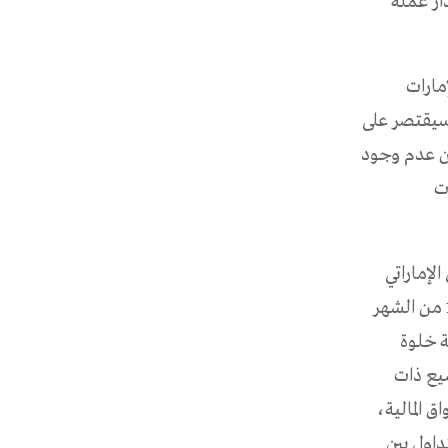
ار عملة
مارات
ا سيقتصر على
ين عدم وجود
ت
لإماراتي
كانت قد عقدت اجتماعها الأول في العاصمة الإماراتية أبو ظبي يوم الخميس 17 من الشهر
ة خلوة
ضيع ذات
ق المالية،
داول بين