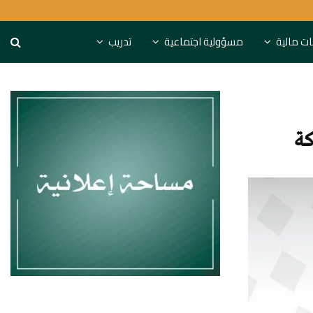
يمة 70 مليون دينار
المركزي البحريني يغطي أذو
نات مالية
مسؤولية اجتماعية
تدريب
كة