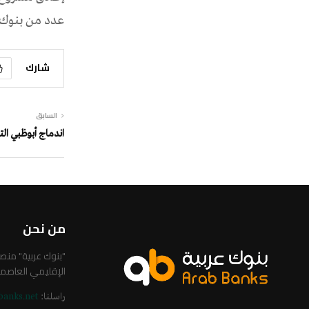
عدد من بنوك ا
شارك
السابق
اندماج أبوظبي الت
من نحن
"بنوك عربية" من
الإقليمي العاصم
راسلنا:
banks.net