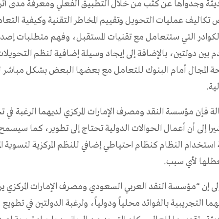
ديثة وجدواها عن كثب من خلال التطبيق الفعلي ومعرفة مدى أثر
كاليف عمليات التحويل وتقييم المخاطر التقنية وكيفية التعام
لكوادر التي ستتعامل مع تقنيات المستقبل، وفهم متطلبات إصدا
بين دولتين، بالإضافة إلى إيجاد وسيلة إضافية لنظم التحويلات ا
احة المجال أمام البنوك للتعامل مع بعضها البعض بشكل مباشر ل
ية.
 فإن مؤسسة النقد ومصرف الإمارات المركزي لديهما الرغبة في ت
را إلى أن أعمال الحوالات الدولية تحتاج إلى تطوير، كما سيسمح 
استخدام النظام كنظام احتياطي إضافي للنظم المركزية لتسوية ا
عطلها لأي سبب.
إلى إن “مؤسسة النقد العربي السعودي ومصرف الإمارات المركزي ير
ا التجريبية بالفوائد محلياً ودولياً، ولرغبة الدولتين في تطويع 