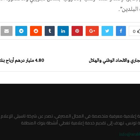
لبلدين”.
0
جاري والاتحاد الوطني والهلال
4.80 ملیار درھم أرباح بنك أبوظبي التجاري
صة إعلامية معرفية متخصصة في المجال المصرفي، تصدر عن شركة تاسيلي للإعلام
ة تونس، تهدف إلى تقديم خدمة إعلامية تغطي أنشطة بنوك المنطقة
info@arab