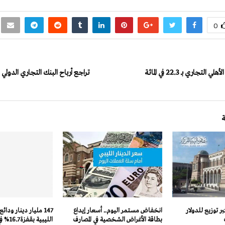
0
لتجاري بـ 22.3 في المائة
بر توزيع للدولار
انخفاض مستمر اليوم.. أسعار إيداع
147 مليار دينار ودائ
بطاقة الأغراض الشخصية في المصارف
الليبية بقفزة 16.7% في 2024