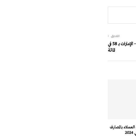
اللاحق
تراجع أرباح البنك التجاري الدولي – الإمارات بـ 58 في
المائة
ع العملاء بالمصارف