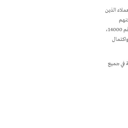
ملاء الذين
كنهم
الاستفادة من خدمة الدفع بواسطة الـ SMS ، عن طريق إرسال رسالة نصية للرقم 14000،
واكتمال
ة في جميع