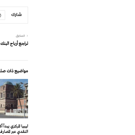
شارك
السابق
تراجع أرباح البنك الأهلي ا
مواضيع ذات صلة
ليبيا المركزي يبدأ أك
النقدي عبر المصارف