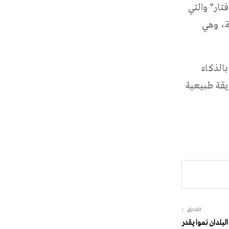
تار” والتي
ي بي تي Chat GPT في المحادثة، وهي
الذكاء
يقة طبيعية
اللاحق
البلدان نموا يقدر