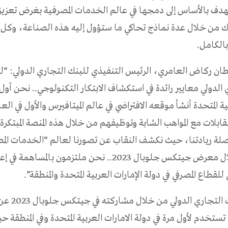
 تهدف بالأساس إلى دمجها في عالم الخدمات المصرفية بغرض تعزي
ك من خلال عدة نماذج تحاكي ما ستؤول إليه هذه الصناعة، وكل ذ
 بالكامل.
ان ركاض العامري، الرئيس التنفيذي للبنك التجاري الدولي: “لط
 الدولي معايير رائدة في استكشاف الابتكار التكنولوجي.. نحن أول
ية المتحدة أنشأ موقعه الافتراضي في عالم الميتافيرس والأول في الع
قابلات مع المواهب الشابة وتوظيفهم من خلال هذه المنصة المبتكرة
صلة ريادتنا، حيث نكشف النقاب عن تصورنا لعالم “الخدمات المص
المستقبل” خلال معرض جيتكس جلوبال 2023.. نحن ملتزمون بالمس
للقطاع المصرفي في دولة الإمارات العربية المتحدة والمنطقة”.
ويكشف البنك التج
 تستخدم لأول مرة في دولة الامارات العربية المتحدة وفي المنطقة 