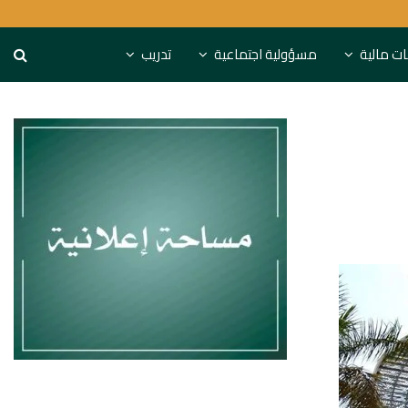
S&P تحذر: البنوك الخليجية مهددة باستنزاف التمويل
نات مالية
مسؤولية اجتماعية
تدريب