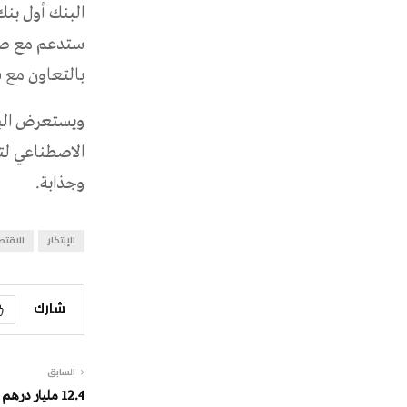
البنك أول بنك
بالتعاون مع شركة Tekle الحاصلة على براءة الا
ويستعرض البن
الاصطناعي لت
وجذابة.
الإبتكار
الاقتص
شارك
السابق
12.4 مليار درهم أرباح أبو ظبي الأول الإماراتي في 9 أشهر