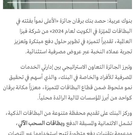
بنوك عربية: حصد بنك برقان جائزة «الأعلى نمواً بفئته في
البطاقات المميّزة في الكويت لعام 2024» من شركة فيزا
العالمية، تقديراً لتميزه في تطوير حلول دفع مبتكرة وتعزيز
تجربة عملاء النخبة عبر عروض مصرفية استثنائية.
وتبرز الجائزة التعاون الاستراتيجي بين إدارتي الخدمات
المصرفية للأفراد والخاصة في البنك، والذي أسهم في تحقيق
نمو ملحوظ ضمن قطاع البطاقات المتميزة، معززاً مكانة برقان
كواحد من أبرز المؤسسات المالية الرائدة محلياً.
وركز البنك على تقديم محفظة متنوعة من البطاقات الذكية،
تشمل الائتمانية والمسبقة الدفع و
بطاقات السحب الآلي
،
مدعومة بتقنيات دفع متطورة تتيح استخدامها عبر المنصات