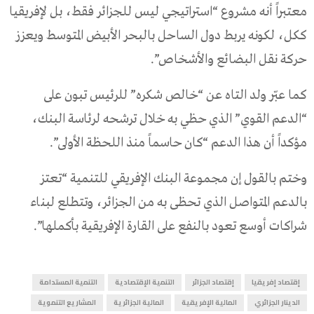
معتبراً أنه مشروع “استراتيجي ليس للجزائر فقط، بل لإفريقيا
ككل، لكونه يربط دول الساحل بالبحر الأبيض المتوسط ويعزز
حركة نقل البضائع والأشخاص”.
كما عبّر ولد التاه عن “خالص شكره” للرئيس تبون على
“الدعم القوي” الذي حظي به خلال ترشحه لرئاسة البنك،
مؤكداً أن هذا الدعم “كان حاسماً منذ اللحظة الأولى”.
وختم بالقول إن مجموعة البنك الإفريقي للتنمية “تعتز
بالدعم المتواصل الذي تحظى به من الجزائر، وتتطلع لبناء
شراكات أوسع تعود بالنفع على القارة الإفريقية بأكملها”.
إقتصاد إفريقيا
إقتصاد الجزائر
التنمية الإقتصادية
التنمية المستدامة
الدينار الجزائري
المالية الإفريقية
المالية الجزائرية
المشاريع التنموية