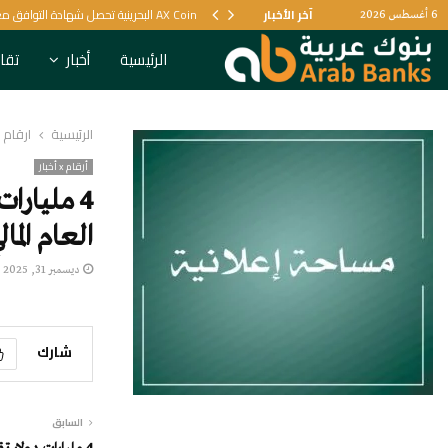
لية
آخر الأخبار
AX Coin البحرينية تحصل شهادة التوافق مع الشريعة الإسلامية
6 أغسطس 2026
الرئيسية
أخبار
تقار
الرئيسية
أرقام x أخبار
أرقام x أخبار
4 مليارا
العام المالي 
ديسمبر 31, 2025
شارك
السابق