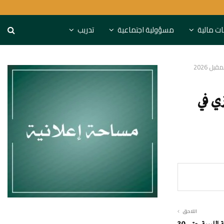
قيمة 70 مليون دينار
المركزي البحريني يغطي أذو
نات مالية
مسؤولية اجتماعية
تدريب
زي في
اللاحق