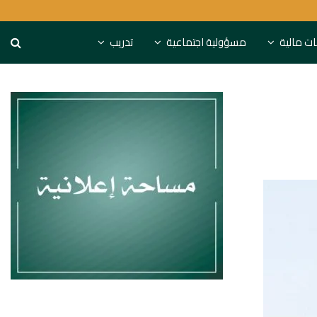
S&P تحذر: البنوك الخليجية مهددة باستنزاف التمويل
نات مالية
مسؤولية اجتماعية
تدريب