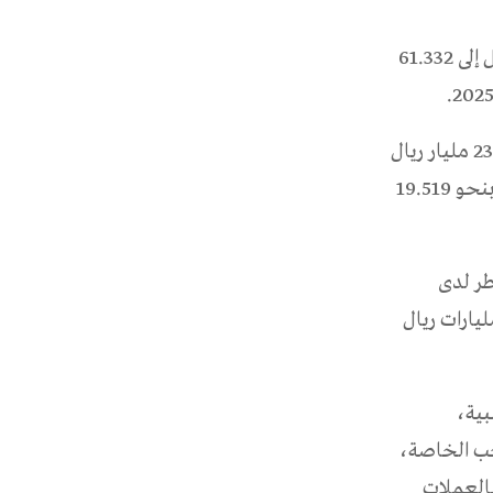
وسجل مخزون الذهب لدى المصرف زيادة سنوية بنحو 16.614 مليار ريال، ليصل إلى 61.332
كما ارتفعت الأرصدة لدى البنوك الأجنبية بنحو 7.348 مليارات ريال لتبلغ 23.656 مليار ريال
بنهاية أبريل، فيما تراجعت الاستثمارات في السندات وأذونات الخزينة الأجنبية بنحو 19.519
ر لدى
د الدولي بقيمة 19 مليون ريال على أساس سنوي، ليسجل 5.239 مليارات ريال
بية،
حب الخاصة،
بالعملات