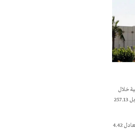
ية خلال
أبريل 2026 بنسبة 1.9% على أساس سنوي، لتصل إلى 262.03 مليار ريال، مقابل 257.13
وأظهرت بيانات المصرف ارتفاع الاحتياطيات الدولية الرسمية بنسبة 2.23% بما يعادل 4.42