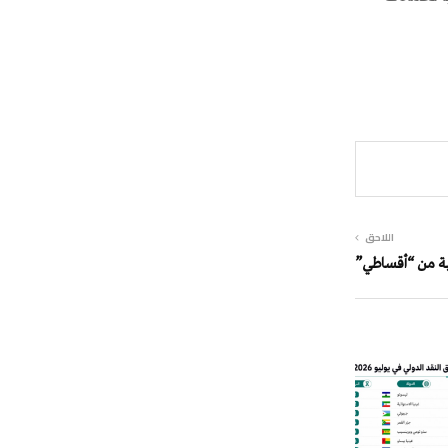
اللاحق
نية من “أقساطي”