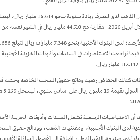
بنهاية أبريل الماضي.
يار ريال في الشهر نفسه من 2025.
.
انات كذلك انخفاض رصيد ودائع حقوق السحب الخاصة وحصة قط
صندوق النق
 أن الاحتياطيات الرسمية تشمل السندات وأذونات الخزينة الأجن
قدية لدى البنوك الأجنبية، ومقتنيات الذهب، وودائع حقوق الس
ر لدى صندوق النقد الدولي، إضافة إلى الأصول السائلة الأخرى 