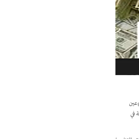
م مشروعين
 في