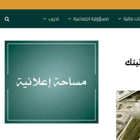
يمة 70 مليون دينار
المركزي البحريني يغطي أذو
نات مالية
مسؤولية اجتماعية
تدريب
لبنك