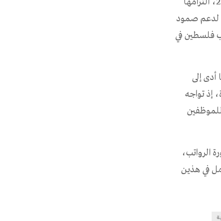
وأكدت اليابان حسب بيان للقنصلية اليابانية اليوم الاثنين الموافق لـ 11 مايو 2026، التزامها
 لدعم صمود
ب فلسطين في
أدى إلى
 خطيرة، إذ تواجه
 للموظفين
لي 60% من إجمالي فاتورة الرواتب،
مل في هذين
ة