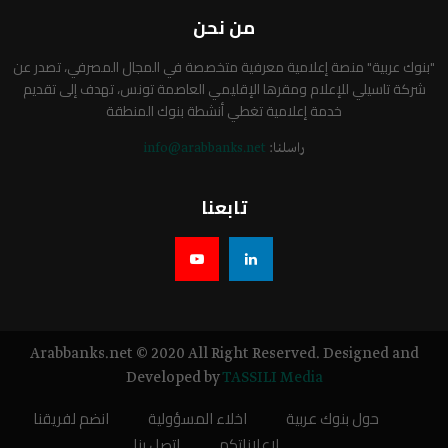
من نحن
"بنوك عربية" منصة إعلامية معرفية متخصصة في المجال المصرفي، تصدر عن
شركة تاسيلي للإعلام ومقرها الإقليمي العاصمة تونس، تهدف إلى تقديم
خدمة إعلامية تغطي أنشطة بنوك المنطقة
راسلنا:
info@arabbanks.net
تابعنا
Arabbanks.net © 2020 All Right Reserved. Designed and
Developed by
TASSILI Media
حول بنوك عربية
اخلاء المسؤولية
انضم لفريقنا
لإعلاناتكم
اتصل بنا