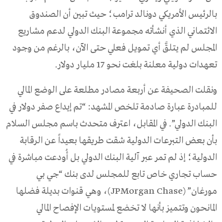
بالرئيس الأمريكي دونالد ترامب؛ حيث تبين أن الصندوق
الائتماني الذي أنشأته مجموعة البنك الدولي لدعم مشاريع
المجلس لم يتلقَّ أي تمويل فعلي حتى الآن، بالرغم من وجود
تعهدات دولية معلنة بلغت نحو 17 مليار دولار.
ونقلت الصحيفة عن أربعة مصادر مطلعة على الوضع المالي
للمبادرة عبارة صادمة تلخص المشهد: “تم إيداع صفر دولار في
البنك الدولي”. في المقابل، اعترف متحدث باسم مجلس السلام
بأن بعض التبرعات الدولية شقت طريقها بعيداً عن الرقابة
الدولية؛ إذ لم تمر عبر آلية البنك الدولي بل أُودعت مباشرة في
حساب تجاري خاص تابع للمجلس لدى بنك “جي بي
مورغان” (JPMorgan Chase)، وهي قنوات بديلة فضلها
المانحون وتتميز بأنها لا تخضع لمستويات الإفصاح المالي