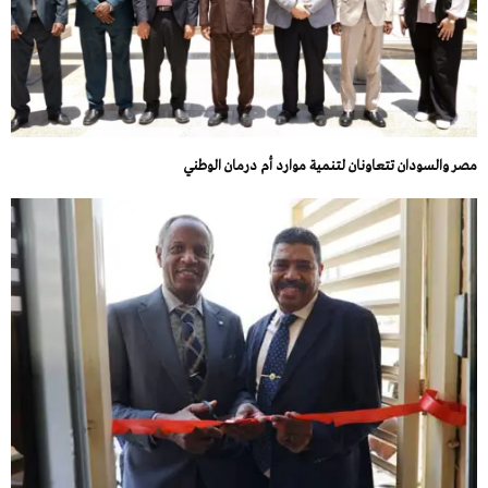
مصر والسودان تتعاونان لتنمية موارد أم درمان الوطني