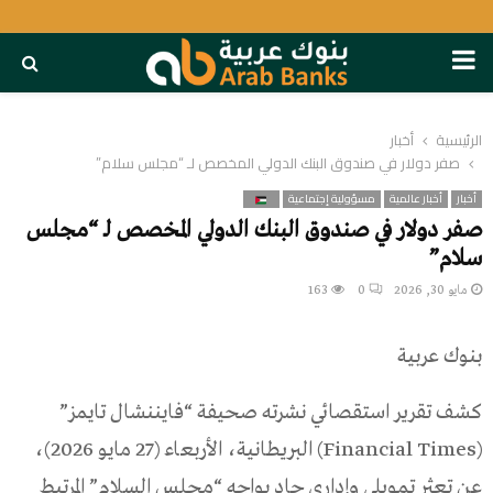
PRIMARY
MENU
الرئيسية
أخبار
صفر دولار في صندوق البنك الدولي المخصص لـ “مجلس سلام”
أخبار
أخبار عالمية
مسؤولية إجتماعية
صفر دولار في صندوق البنك الدولي المخصص لـ “مجلس
سلام”
مايو 30, 2026
0
163
بنوك عربية
كشف تقرير استقصائي نشرته صحيفة “فايننشال تايمز”
(Financial Times) البريطانية، الأربعاء (27 مايو 2026)،
عن تعثر تمويلي وإداري حاد يواجه “مجلس السلام” المرتبط