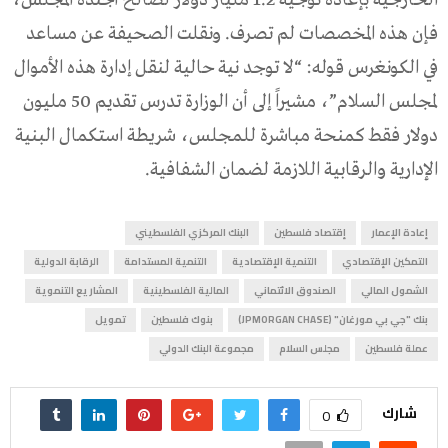
فإن هذه المخصصات لم تصرف. ونقلت الصحيفة عن مساعد
في الكونغرس قوله: “لا توجد نية حالية لنقل إدارة هذه الأموال
لمجلس السلام”، مشيراً إلى أن الوزارة تدرس تقديم 50 مليون
دولار فقط كمنحة مباشرة للمجلس، شريطة استكمال البنية
الإدارية والرقابية اللازمة لضمان الشفافية.
إعادة الإعمار
إقتصاد فلسطين
البنك المركزي الفلسطيني
التمكين الإقتصادي
التنمية الإقتصادية
التنمية المستدامة
الرقابة الدولية
الشمول المالي
الصندوق الائتماني
المالية الفلسطينية
المشاريع التنموية
بنك "جي بي مورغان" (JPMORGAN CHASE)
بنوك فلسطين
تمويل
عملة فلسطين
مجلس السلام
مجموعة البنك الدولي
شارك
0