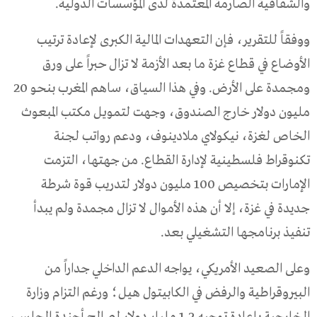
والشفافية الصارمة المعتمدة لدى المؤسسات الدولية.
ووفقاً للتقرير، فإن التعهدات المالية الكبرى لإعادة ترتيب
الأوضاع في قطاع غزة ما بعد الأزمة لا تزال حبراً على ورق
ومجمدة على الأرض. وفي هذا السياق، ساهم المغرب بنحو 20
مليون دولار خارج الصندوق، وجهت لتمويل مكتب المبعوث
الخاص لغزة، نيكولاي ملادينوف، ودعم رواتب لجنة
تكنوقراط فلسطينية لإدارة القطاع. من جهتها، التزمت
الإمارات بتخصيص 100 مليون دولار لتدريب قوة شرطة
جديدة في غزة، إلا أن هذه الأموال لا تزال مجمدة ولم يبدأ
تنفيذ برنامجها التشغيلي بعد.
وعلى الصعيد الأمريكي، يواجه الدعم الداخلي جداراً من
البيروقراطية والرفض في الكابيتول هيل؛ ورغم التزام وزارة
الخارجية بإعادة توجيه 1.2 مليار دولار لصالح أجندة المجلس،