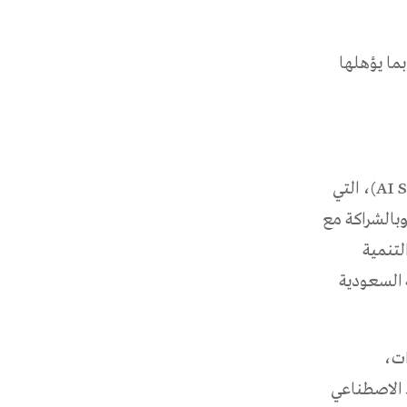
بما يؤهلها
ويشار إلى أن البيئة التجريبية للذكاء الاصطناعي في التعليم الرقمي (AI SandboX)، التي
وبالشراكة مع
لتنمية
ة السعودية
ات،
ء الاصطناعي