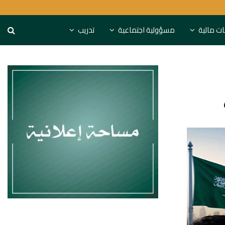
S&P تحذر: البنوك الخليجية مهددة باستنزاف التمويل
نات مالية
مسؤولية اجتماعية
تدريب