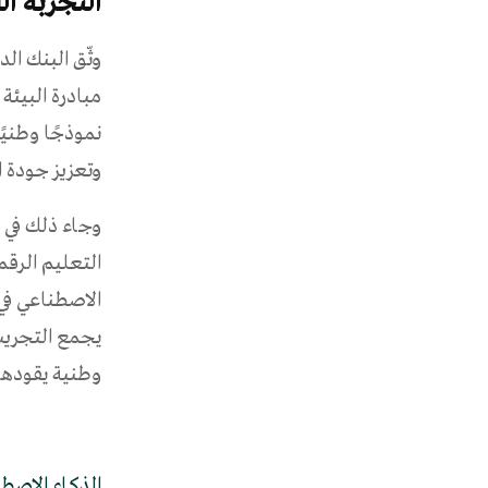
التجربة ا
وثّق البنك ال
نموذجًا وطنيً
وتعزيز جودة ا
وجاء ذلك في د
التعليم الرقم
الاصطناعي في
يجمع التجريب
وطنية يقودها ا
الذكاء الاصطن