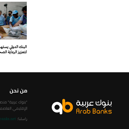
لتعزيز الرعاية الصح
من نحن
"بنوك عربية" من
الإقليمي العاصم
راسلنا:
banks.net