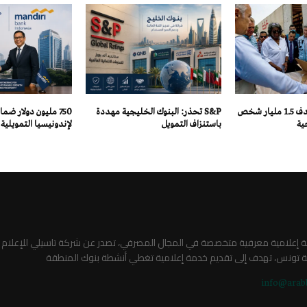
البنك الدولي يستهدف 1.5 مليار شخص
S&P تحذر: البنوك الخليجية مهددة
750 مليون دولار ضم
ية
باستنزاف التمويل
لإندونيسيا التمويلية
صة إعلامية معرفية متخصصة في المجال المصرفي، تصدر عن شركة تاسيلي للإعلام
ة تونس، تهدف إلى تقديم خدمة إعلامية تغطي أنشطة بنوك المنطقة
info@arab