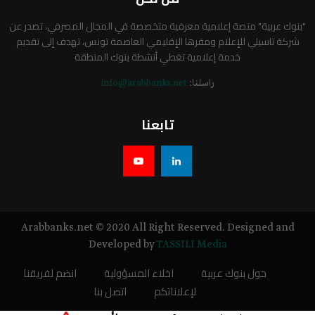
"بنوك عربية" منصة إعلامية معرفية متخصصة في المجال المصرفي، تصدر عن
شركة تاسيلي للإعلام ومقرها الإقليمي العاصمة تونس، تهدف إلى تقديم
خدمة إعلامية تغطي أنشطة بنوك المنطقة
راسلنا:
info@arabbanks.net
تابعنا
Arabbanks.net © 2020 All Right Reserved. Designed and
Developed by
TASSILI Media
حول بنوك عربية
اخلاء المسؤولية
انضم لفريقنا
لإعلاناتكم
اتصل بنا