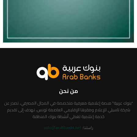
من نحن
"بنوك عربية" منصة إعلامية معرفية متخصصة في المجال المصرفي، تصدر عن
شركة تاسيلي للإعلام ومقرها الإقليمي العاصمة تونس، تهدف إلى تقديم
خدمة إعلامية تغطي أنشطة بنوك المنطقة
راسلنا:
info@arabbanks.net