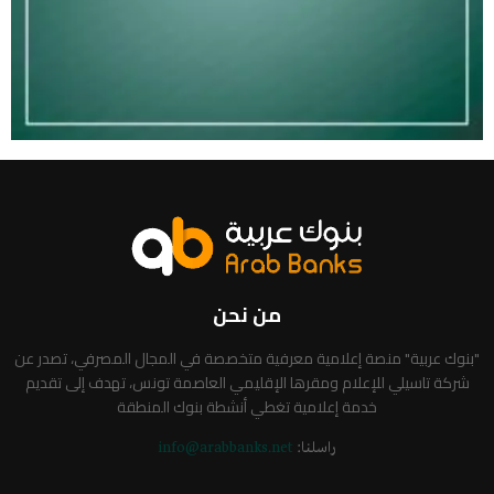
من نحن
"بنوك عربية" منصة إعلامية معرفية متخصصة في المجال المصرفي، تصدر عن
شركة تاسيلي للإعلام ومقرها الإقليمي العاصمة تونس، تهدف إلى تقديم
خدمة إعلامية تغطي أنشطة بنوك المنطقة
راسلنا:
info@arabbanks.net