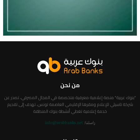
من نحن
"بنوك عربية" منصة إعلامية معرفية متخصصة في المجال المصرفي، تصدر عن
شركة تاسيلي للإعلام ومقرها الإقليمي العاصمة تونس، تهدف إلى تقديم
خدمة إعلامية تغطي أنشطة بنوك المنطقة
راسلنا:
info@arabbanks.net