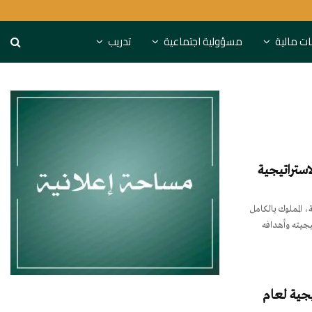
S&P تحذر: البنوك الخليجية مهددة باستنزاف التمويل
نات مالية
مسؤولية اجتماعية
تدريب
استراتيجية
المملوك بالكامل
يجيته وأهدافه
يجية لعام