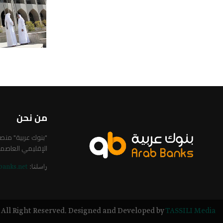
من نحن
"بنوك عربية" من
الإقليمي العاصم
راسلنا:
banks.net
All Right Reserved. Designed and Developed by
TASSILI Media