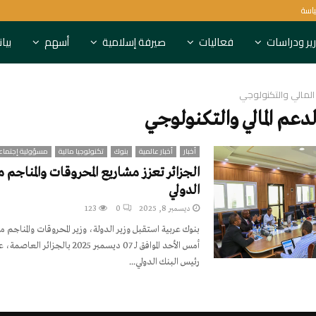
ياسة
6 بنوك روسية تعاقبها بريطانيا
ير ودراسات
فعاليات
صيرفة إسلامية
أسهم
بيا
المالي والتكنولوجي
دعم المالي والتكنولوجي
أخبار
أخبار عالمية
بنوك
تكنولوجيا مالية
مسؤولية إجتماع
الجزائر تعزز مشاريع المحروقات والمناجم م
الدولي
ديسمبر 8, 2025
0
123
بنوك عربية استقبل وزير الدولة، وزير المحروقات والمناجم
أمس الأحد الموافق لـ 07 ديسمبر 2025 با
رئيس البنك الدولي...