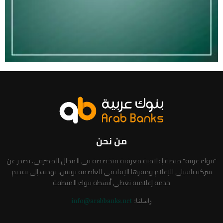
من نحن
"بنوك عربية" منصة إعلامية معرفية متخصصة في المجال المصرفي، تصدر عن
شركة تاسيلي للإعلام ومقرها الإقليمي العاصمة تونس، تهدف إلى تقديم
خدمة إعلامية تغطي أنشطة بنوك المنطقة
راسلنا:
info@arabbanks.net