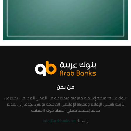
من نحن
"بنوك عربية" منصة إعلامية معرفية متخصصة في المجال المصرفي، تصدر عن
شركة تاسيلي للإعلام ومقرها الإقليمي العاصمة تونس، تهدف إلى تقديم
خدمة إعلامية تغطي أنشطة بنوك المنطقة
راسلنا:
info@arabbanks.net