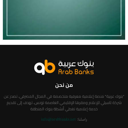
من نحن
"بنوك عربية" منصة إعلامية معرفية متخصصة في المجال المصرفي، تصدر عن
شركة تاسيلي للإعلام ومقرها الإقليمي العاصمة تونس، تهدف إلى تقديم
خدمة إعلامية تغطي أنشطة بنوك المنطقة
راسلنا:
info@arabbanks.net