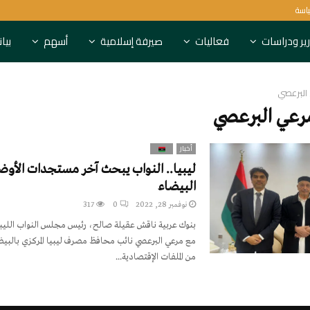
ياسة
6 بنوك روسية تعاقبها بريطانيا
ير ودراسات
فعاليات
صيرفة إسلامية
أسهم
بيا
البرعصي
رعي البرعصي
أخبار
ليبيا.. النواب يبحث آخر مستجدات الأوضاع
البيضاء
نوفمبر 28, 2022
0
317
بنوك عربية ناقش عقيلة صالح، رئيس مجلس النواب الليب
مع مرعي البرعصي نائب محافظ مصرف ليبيا المركزي بالبيض
من الملفات الإقتصادية...