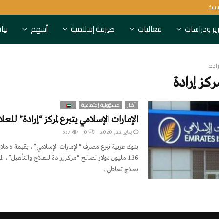
ياسة
6 بنوك روسية تعاقبها بريطانيا
ير ودراسات
فعاليات
صيرفة إسلامية
أسهم
بيا
رادة
كز إرادة
أخبار
مسؤولية إجتماعية
الإمارات الإسلامي يتبرع لمركز “إرادة” للعل
يناير 22, 2020
0
557
بنوك عربية تب
1.36 مليون دولار لصالح “مركز إرادة للعلاج والتأهيل”، ا
بعلاج تعاطي...