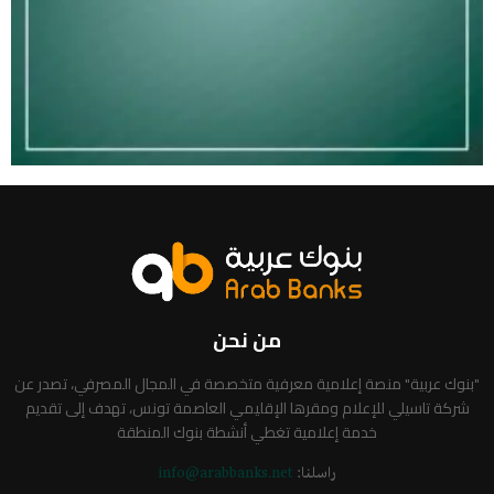
من نحن
"بنوك عربية" منصة إعلامية معرفية متخصصة في المجال المصرفي، تصدر عن
شركة تاسيلي للإعلام ومقرها الإقليمي العاصمة تونس، تهدف إلى تقديم
خدمة إعلامية تغطي أنشطة بنوك المنطقة
راسلنا:
info@arabbanks.net