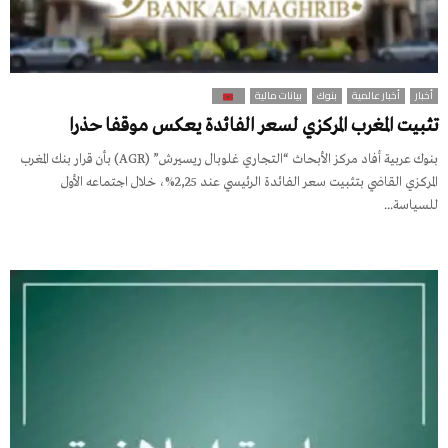
أخبار
أخبار عالمية
بنوك
بيانات مالية
تثبيت المغرب المركزي لسعر الفائدة يعكس موقفا حذرا
بنوك عربية أفاد مركز الأبحاث “التجاري غلوبال ريسيرش” (AGR) بأن قرار بنك المغرب
المركزي القاضي بتثبيت سعر الفائدة الرئيسي عند 2,25%، خلال اجتماعه الأول
للسياسة...