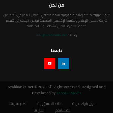
من نحن
"بنوك عربية" منصة إعلامية معرفية متخصصة في المجال المصرفي، تصدر عن
شركة تاسيلي للإعلام ومقرها الإقليمي العاصمة تونس، تهدف إلى تقديم
خدمة إعلامية تغطي أنشطة بنوك المنطقة
راسلنا:
info@arabbanks.net
تابعنا
Arabbanks.net © 2020 All Right Reserved. Designed and
Developed by
TASSILI Media
حول بنوك عربية
اخلاء المسؤولية
انضم لفريقنا
لإعلاناتكم
اتصل بنا