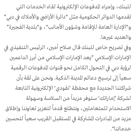
للبنك،
وإجراء
المدفوعات
الإلكترونية
لقاء
الخدمات
التي
تقدمها
الدوائر
الحكومية
مثل
“
دائرة
الأراضي
والأملاك
في
دبي
”
و
“
الإدارة
العامة
للإقامة
وشؤون
الأجانب
“
،
و
“
بلدية
الفجيرة
”
والعديد
غيرها
.
وفي
تصريح
خاص
للبنك
قال
صلاح
أمين،
الرئيس
التنفيذي
في
الإمارات
الإسلامي
”
يعد
الإمارات
الإسلامي
من
أبرز
الداعمين
لرؤية
دبي
في
التحول
الكامل
نحو
قنوات
المدفوعات
الرقمية
سعياً
إلى
ترسيخ
دعائم
المدينة
الذكية
.
ونحن
على
ثقة
بأن
شراكتنا
الجديدة
مع
محفظة
’
نقودي
‘
الإلكترونية
التابعة
لشركة
’
إماراتك
‘
ستوفر
مزيداً
من
السلاسة
وسهولة
الاستخدام
للمتعاملين،
ونتطلع
قدماً
لتعزيز
تعاوننا
وإطلاق
مزيد
من
المبادرات
المشتركة
في
المستقبل
القريب
سعياً
لتحسين
خدماتنا
“.