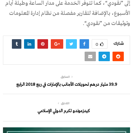
إلى
”
نقودي
“
،
كما
تتوفر
الخدمة
على
مدار
الساعة
وطيلة
أيام
الأسبوع،
بالإضافة
لتقارير
مفصلة
من
نظام
إدارة
المعلومات
وتوثيقات
من
”
نقودي
“.
شارك
0
السابق
39.9 مليار درهم تحويلات الأجانب بالإمارات في ربع 2018 الرابع
اللاحق
كيدزموندو تكرم الدولي الإسلامي