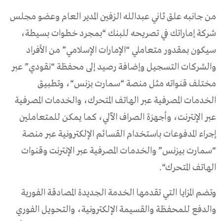
من
جانبه
علق
ثاني
عبدالله
الزفين
المدير
العام
وعضو
مجلس
شركة
إماراتك
في
تصريحه
للبنك
“
بمجرد
خطوات
بسيطة،
سيكون
بمقدور
متعاملي
“
الإمارات
الإسلامي
”
من
الأفراد
والشركات
التسجيل
وإضافة
رصيد
إلى
محفظة
“
نقودي
”
عبر
مختلف
قنواته
مثل
منصة
“
سمارت
بزنس
“
،
وتطبيق
الخدمات
المصرفية
عبر
الهاتف
المتحرك،
والخدمات
المصرفية
عبر
الإنترنت،
وأجهزة
الصراف
الآلي،
كما
يمكن
للمتعاملين
إجراء
المدفوعات
باستخدام
القسائم
الإلكترونية
عبر
منصة
“
سمارت
بيزنس
”
والخدمات
المصرفية
عبر
الإنترنت
وقنوات
الهاتف
المتحرك
“.
وتضم
المزايا
التي
تقدمها
الخدمة
الجديدة
المصادقة
الفورية
والدفع
للمحفظة
والقسيمة
الإلكترونية،
والتحويل
الفوري