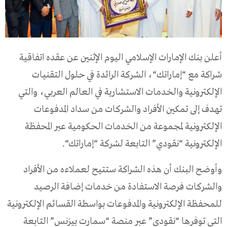
أعلن
بنك
الإمارات
الإسلامي
اليوم
الإثنين
عن
عقده
اتفاقية
شراكة
مع
“
إماراتك
“
،
الشركة
الرائدة
في
حلول
التقنيات
الإلكترونية
والخدمات
الاستشارية
في
العالم
العربي،
والتي
تهدف
إلى
تمكين
الأفراد
والشركات
من
سداد
المدفوعات
الإلكترونية
لمجموعة
من
الخدمات
الحكومية
عبر
المحفظة
الإلكترونية
“
نقودي
”
التابعة
لشركة
“
إماراتك
“.
وأوضح
البنك
أن
هذه
الشراكة
ستتيح
لعملاءه
من
الأفراد
والشركات
فرصة
الاستفادة
من
خدمات
إضافة
الرصيد
للمحفظة
الإلكترونية
والمدفوعات
بواسطة
القسائم
الإلكترونية
التي
توفرها
“
نقودي
”
عبر
منصة
“
سمارت
بيزنس
”
التابعة