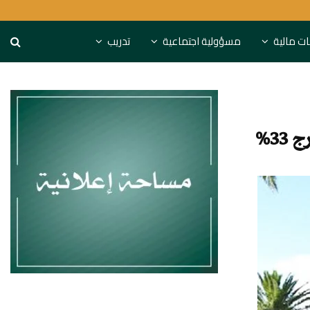
كة “مزايا”
النقد الدولي يقدم نص
نات مالية
مسؤولية اجتماعية
تدريب
33%