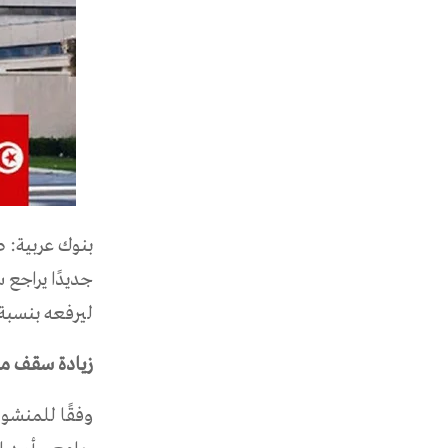
جديدًا يراجع 
ليرفعه بنسبة 33%، بهدف تسهيل تنقل الطلاب التونسي
زيادة سقف مص