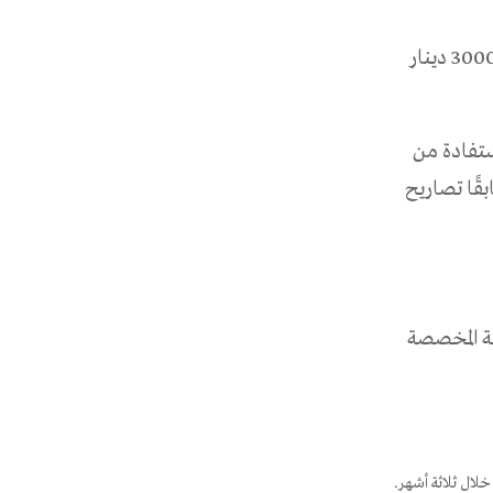
تم تحديد مصاريف الإقامة الآن بقيمة 4000 دينار تونسي شهريًا، بعد أن كانت 3000 دينار
ستفادة من
قًا تصاريح
ية المخصصة
لال ثلاثة أشهر.