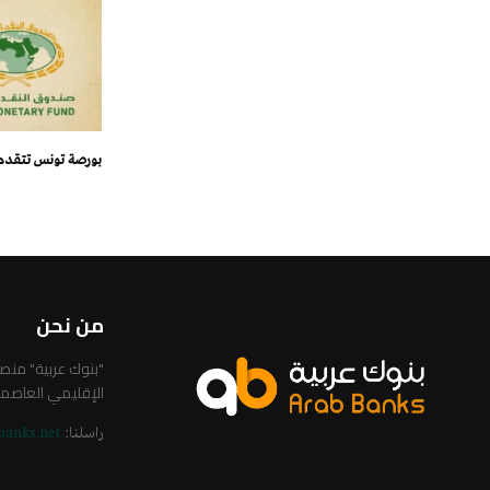
بورصة تونس تتقدم ا
من نحن
"بنوك عربية" من
الإقليمي العاصم
راسلنا:
banks.net