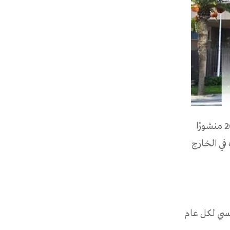
بنوك عربية: طرح البنك المركزي التونسي أمس الجمعة الموافق لـ 05 سبتمبر 2025 منشورًا
في الخارج
يف التثبيت من 4000 إلى 6000 دينار تونسي لكل عام