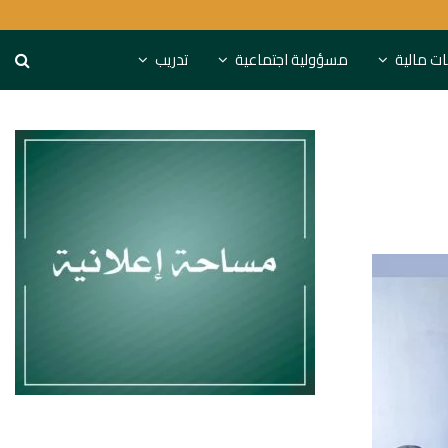
S&P تحذر: البنوك الخليجية مهددة باستنزاف التمويل
نات مالية
مسؤولية اجتماعية
تدريب