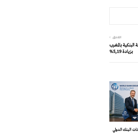
اللاحق
لة البنكية بالمغرب
بزيادة 5,19%
انات البنك الدولي