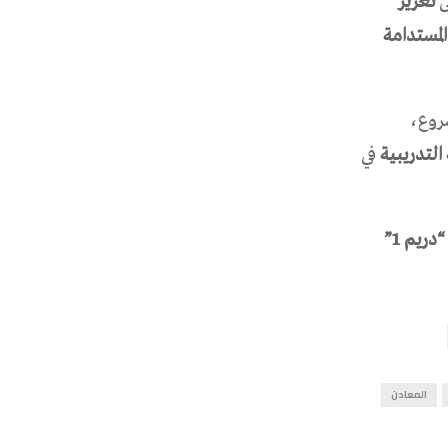
ى
تعزيز
لمستدامة
شروع،
التدريبية
في
منسق مشروع “دريم 1”
المعادن