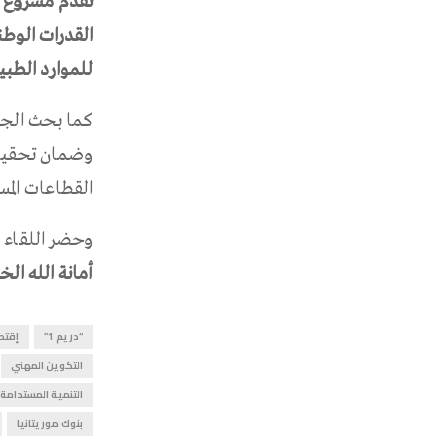
تقدم مشروع دع
القدرات الوطن
للموارد الطبي
كما بحث الجا
وضمان تحقيق 
القطاعات المس
وحضر اللقاء
أمانة الله الخ
“دريم 1”
إقتص
التكوين المهني
التنمية المستدامة
بنوك موريتانيا