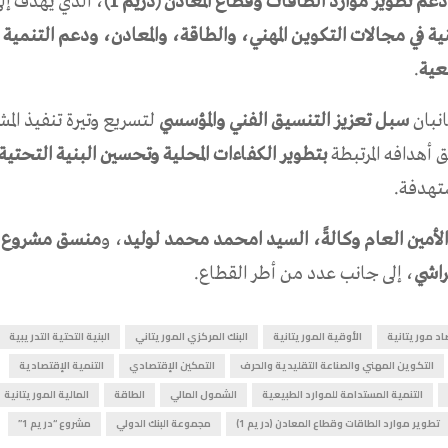
م تطوير موارد الطاقات وقطاع المعادن (دريم 1)
، الذي يهدف إل
ية في مجالات التكوين المهني، والطاقة، والمعادن، ودعم التنمية ا
عية
.
نبان
سبل تعزيز التنسيق الفني والمؤسسي
لتسريع وتيرة تنفيذ الم
أهدافه المرتبطة
بتطوير الكفاءات المحلية وتحسين البنية التحتية 
تهدفة.
الأمين العام وكالةً، السيد امحمد محمد لوليد
، و
راشي
، إلى جانب عدد من أطر القطاع.
اد موريتانية
الأوقية الموريتانية
البنك المركزي الموريتاني
البنية التحتية التدريبية
التكوين المهني والصناعة التقليدية والحرف
التمكين الإقتصادي
التنمية الإقتصادية
التنمية المستدامة للموارد الطبيعية
الشمول المالي
الطاقة
المالية الموريتانية
تطوير موارد الطاقات وقطاع المعادن (دريم 1)
مجموعة البنك الدولي
مشروع “دريم 1”