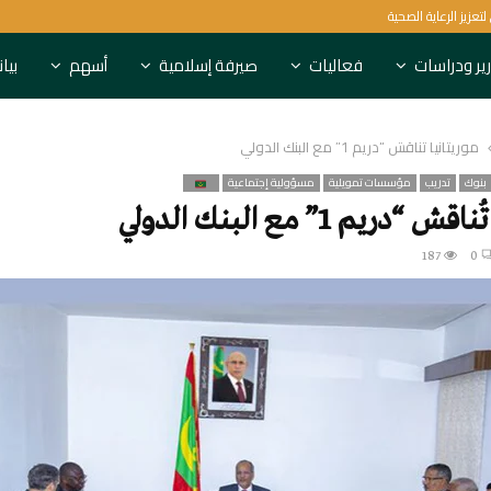
البنك الدولي يستهدف 1.5 مليار شخص لتعزيز الرعاية الصحية
ير ودراسات
فعاليات
صيرفة إسلامية
أسهم
بيا
موريتانيا تُناقش “دريم 1” مع البنك الدولي
بنوك
تدريب
مؤسسات تمويلية
مسؤولية إجتماعية
 “دريم 1” مع البنك الدولي
187
0