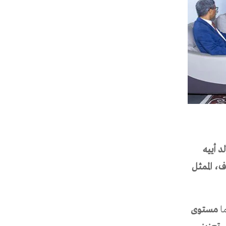
د أييه
، الممثل
ا
مستوى