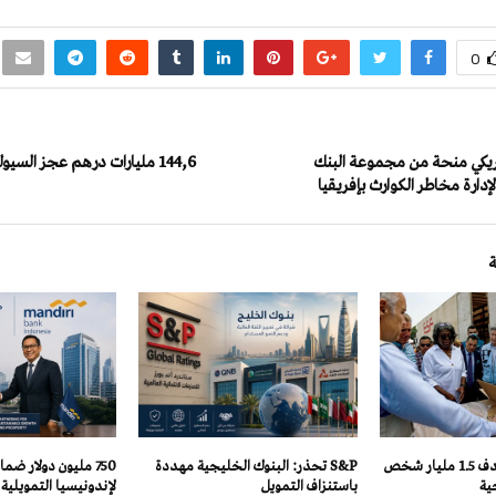
0
أمريكي منحة من مجموعة البنك
144,6 مليارات درهم عجز السيو
لإدارة مخاطر الكوارث بإفريقيا
البنك الدولي يستهدف 1.5 مليار شخص
S&P تحذر: البنوك الخليجية مهددة
750 مليون دولار ضم
ية
باستنزاف التمويل
لإندونيسيا التمويلية