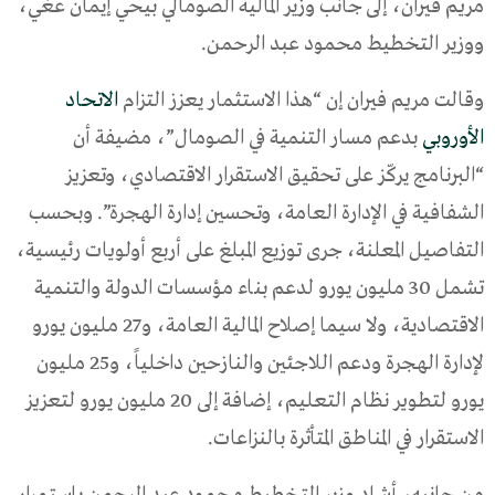
مريم فيران، إلى جانب وزير المالية الصومالي بيحي إيمان عغي،
ووزير التخطيط محمود عبد الرحمن.
وقالت مريم فيران إن “هذا الاستثمار يعزز التزام
الاتحاد
الأوروبي
بدعم مسار التنمية في الصومال”، مضيفة أن
“البرنامج يركّز على تحقيق الاستقرار الاقتصادي، وتعزيز
الشفافية في الإدارة العامة، وتحسين إدارة الهجرة”. وبحسب
التفاصيل المعلنة، جرى توزيع المبلغ على أربع أولويات رئيسية،
تشمل 30 مليون يورو لدعم بناء مؤسسات الدولة والتنمية
الاقتصادية، ولا سيما إصلاح المالية العامة، و27 مليون يورو
لإدارة الهجرة ودعم اللاجئين والنازحين داخلياً، و25 مليون
يورو لتطوير نظام التعليم، إضافة إلى 20 مليون يورو لتعزيز
الاستقرار في المناطق المتأثرة بالنزاعات.
من جانبه، أشاد وزير التخطيط محمود عبد الرحمن باستمرار