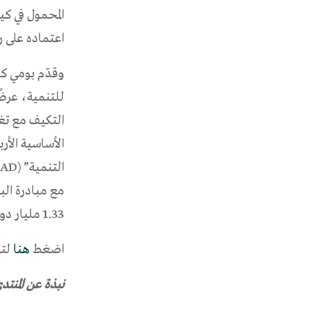
المحمول في كي
اعتماده على رأ
وقدّم بومي كام
للتنمية، عرضً
التكيف مع تغير
الأساسية الأرب
1.33 مليار دولار أمريكي للشركات التي تقودها النساء في 45 دولة.
اضغط
هنا
لتن
نبذة عن المنتد