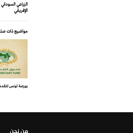
الزراعي السوداني 
الإفريقي
مواضيع ذات صلة
بورصة تونس تتقدم ا
من نحن