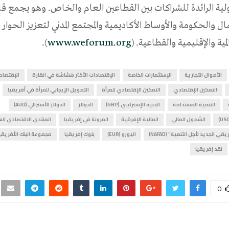
ولية الرائدة للشراكات بين القطاعين العام والخاص. وهو يجمع ق
ل والحكومة والأوساط الأكاديمية والمجتمع المدني لتعزيز الحوار
مية والإقليمية والقطاعية. (
www.weforum.org
).
الأموال التجارية
الإستثمارات الخاصة
الإقتصادات الأكثر هشاشة في القارة
الإقتصاد
التمكين الإقتصادي
التمكين الإقتصادي للمرأة
التمويل الإيجابي للمرأة في أفريقيا
التنمية المستدامة
الجنيه الإسترليني (GBP)
الدولار
الدولار الأسترالي (AUD)
الشمول المالي
المالية الإفرقية
المرونة في إفريقيا
المنتدى الاقتصادي ال
ي الجديد لأجل التنمية" (NAFAD)
اليورو (EUR)
بنوك إفريقيا
مجموعة البنك الأفريقي
نقد إفريقيا
0