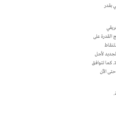
ي بقدر
فريقي
 القدرة على
للنقاط
الجديد لأجل
التنمية” (NAFAD)، الذي تم اعتماده من خلال “توافق أبيدجان” في أبريل 2026. كما تتوافق
ا” (AFAWA)، التي صرفت حتى الآن
.