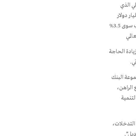
ي الذي
 تواجه القارة فجوة تمويلية تنموية سنوية تبلغ حوالي 400 مليار دولار
أمريكي. فعلى الرغم من أن إفريقيا تضم ​​17% من سكان العالم، إلا أنها لا تجذب سوى 3.5%
زيادة الحاجة
ي.
موعة البنك
 الراهن،
لتنمية
 التدخلات،
ديل”.