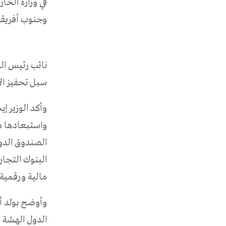
في وزارة الخا
وجنوب أفريقيا
نائب رئيس الب
سبل تحفيز الا
وأكد الوزير إي
واستبعادها م
الصندوق الدول
البنوك التجار
مالية ورقمية 
وأوضح بولد أن
الدول الهشة ا