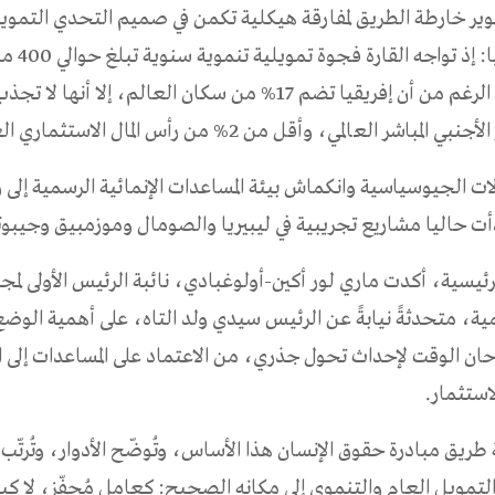
ر خارطة الطريق لمفارقة هيكلية تكمن في صميم التحدي التمويل
تواجهه إفريقيا: إذ
مباشر العالمي، وأقل من 2% من رأس المال الاستثماري العالمي
ات الجيوسياسية وانكماش بيئة المساعدات الإنمائية الرسمية إلى 
بدأت حاليا مشاريع تجريبية في ليبيريا والصومال وموزمبيق وجيبوت
رئيسية، أكدت ماري لور أكين-أولوغبادي، نائبة الرئيس الأولى لمج
مية، متحدثةً نيابةً عن الرئيس سيدي ولد التاه، على أهمية الوضع
ان الوقت لإحداث تحول جذري، من الاعتماد على المساعدات إلى ا
استثمار.
 طريق مبادرة حقوق الإنسان هذا الأساس، وتُوضّح الأدوار، وتُرتّب
التمويل العام والتنموي إلى مكانه الصحيح: كعامل مُحفّز، لا كب