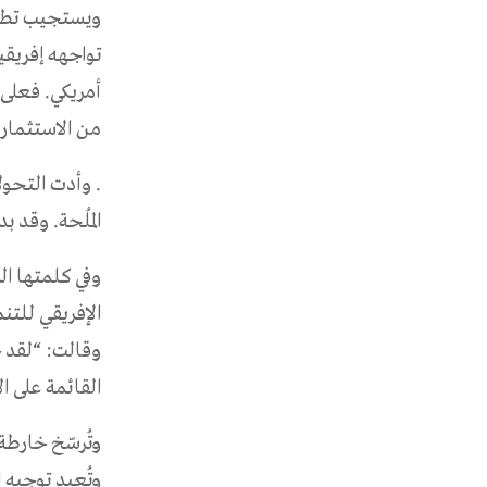
ويستجيب تطوي
من الاستثمار الأجنبي ال
. وأدت التحول
المُلحة. وقد 
وفي كلمتها ال
الإفريقي للتن
وقالت: “لقد ح
القائمة على ال
وتُرسّخ خارطة
وتُعيد توجيه 