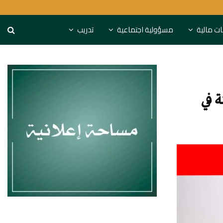
كة “مزايا”
النقد الدولي يقدم نص
نات مالية
مسؤولية اجتماعية
تدريب
ة في