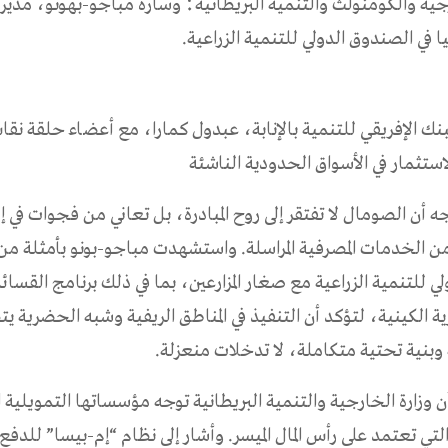
رجية والكومنولث والتنمية البريطانية؛ وسارة مباجو-بهونو، مد
 في الصندوق الدولي للتنمية الزراعية.
نك الإفريقي للتنمية بالإنابة، عبدول كمارا، مع أعضاء حلقة ن
ستثمار في الأسواق الحدودية الناشئة
جه أن الصومال لا تفتقر إلى روح المبادرة، بل تعاني من فجوات في إد
ن الخدمات المصرفية المراسلة. واستشهدت مباجو-بونو بأمثلة م
ي للتنمية الزراعية مع صغار المزارعين، بما في ذلك برنامج القسائ
ية الكينية، لتؤكد أن التنفيذ في المناطق الريفية وشبه الحضرية ي
وبنية تحتية متكاملة، لا تدخلات منعزلة.
 وزارة الخارجية والتنمية البريطانية توجه مؤسساتها التمويلية 
لتي تعتمد على رأس المال الميسر. وأشار إلى نظام “إم-بيسا” للدفع