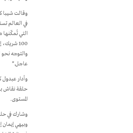
وقالت شيبا كر
في العالم تس
التي تُمكّنها
100 شريك،
والتوجه نحو ا
عاجل.”
وأدار عبدول ك
حلقة نقاش بش
المستوى.
وشارك في حلقة
وبيهي إيمان إي