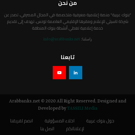
من نحن
"بنوك عربية" منصة إعلامية معرفية متخصصة في المجال المصرفي، تصدر عن
شركة تاسيلي للإعلام ومقرها الإقليمي العاصمة تونس، تهدف إلى تقديم
خدمة إعلامية تغطي أنشطة بنوك المنطقة
راسلنا:
info@arabbanks.net
تابعنا
Arabbanks.net © 2020 All Right Reserved. Designed and
Developed by
TASSILI Media
حول بنوك عربية
اخلاء المسؤولية
انضم لفريقنا
لإعلاناتكم
اتصل بنا