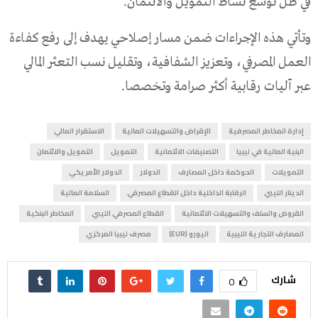
في ظل توسع نشاط التمويل والائتمان.
وتأتي هذه الإجراءات ضمن مسار إصلاحي يهدف إلى رفع كفاءة
العمل المصرفي، وتعزيز الشفافية، وتقليل نسب التعثر المالي
عبر آليات رقابية أكثر صرامة وتخصصا.
إدارة المخاطر المصرفية
الإقراض والتسهيلات المالية
الاستقرار المالي
البنية المالية في ليبيا
التصنيفات الائتمانية
التمويل
التمويل والائتمان
التمويلات
الحوكمة داخل المصارف
الدولار
الدولار الأمريكي
الدينار الليبي
الرقابة الداخلية داخل القطاع المصرفي
السلامة المالية
القروض والسلف والتسهيلات الائتمانية
القطاع المصرفي الليبي
المخاطر البنكية
المصارف التجارية الليبية
اليورو (EUR)
مصرف ليبيا المركزي
شارك
0