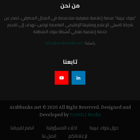
من نحن
"بنوك عربية" منصة إعلامية معرفية متخصصة في المجال المصرفي، تصدر عن
شركة تاسيلي للإعلام ومقرها الإقليمي العاصمة تونس، تهدف إلى تقديم
خدمة إعلامية تغطي أنشطة بنوك المنطقة
راسلنا:
info@arabbanks.net
تابعنا
Arabbanks.net © 2020 All Right Reserved. Designed and
Developed by
TASSILI Media
حول بنوك عربية
اخلاء المسؤولية
انضم لفريقنا
لإعلاناتكم
اتصل بنا