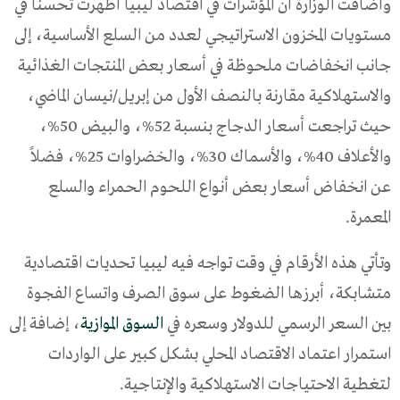
وأضافت الوزارة أن المؤشرات في اقتصاد ليبيا أظهرت تحسناً في
مستويات المخزون الاستراتيجي لعدد من السلع الأساسية، إلى
جانب انخفاضات ملحوظة في أسعار بعض المنتجات الغذائية
والاستهلاكية مقارنة بالنصف الأول من إبريل/نيسان الماضي،
حيث تراجعت أسعار الدجاج بنسبة 52%، والبيض 50%،
والأعلاف 40%، والأسماك 30%، والخضراوات 25%، فضلاً
عن انخفاض أسعار بعض أنواع اللحوم الحمراء والسلع
المعمرة.
وتأتي هذه الأرقام في وقت تواجه فيه ليبيا تحديات اقتصادية
متشابكة، أبرزها الضغوط على سوق الصرف واتساع الفجوة
بين السعر الرسمي للدولار وسعره في
السوق الموازية
، إضافة إلى
استمرار اعتماد الاقتصاد المحلي بشكل كبير على الواردات
لتغطية الاحتياجات الاستهلاكية والإنتاجية.