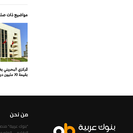
مواضيع ذات صلة
المركزي البحريني 
بقيمة 70 مليون دينار
من نحن
"بنوك عربية" من
الإقليمي العاصم