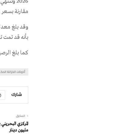
مقارنة بسعر الفائدة 5.29% للإصدار السابق
بأنه قد تمت تغط
كما بلغ الرصيد القا
أذونات الخزانة الح
شارك
السابق
مليون دينار