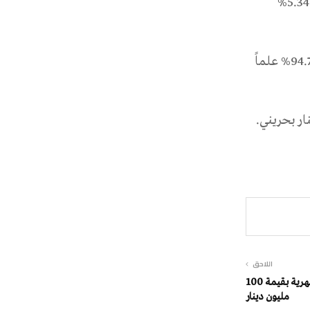
2026 وتنتهي في 17 يونيو 2027، كما بلغ معدل سعر الفائدة على هذه الأذونات 5.34%
وقد بلغ معدل سعر الخصم 94.878% وتم قبول أقل سعر للمشاركة بواقع 94.731% علماً
اللاحق
المركزي البحريني يغطي أذونات شهرية بقيمة 100
مليون دينار