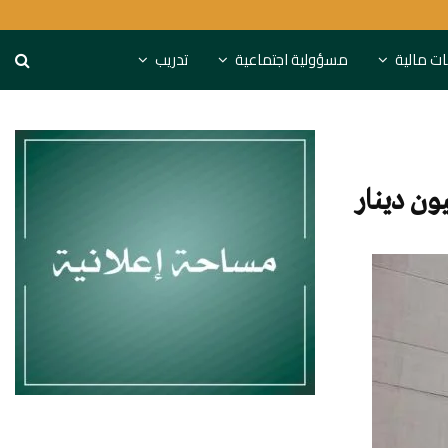
كة “مزايا”
النقد الدولي يقدم نص
نات مالية
مسؤولية اجتماعية
تدريب