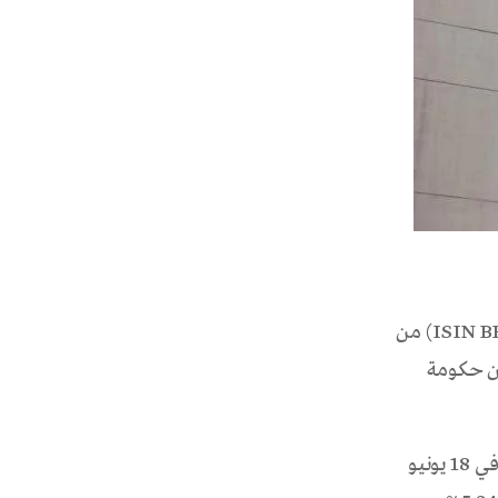
أعلن مصرف البحرين المركزي بأنه تمت تغطية الإصدار رقم 141 (ISIN BH00081145V1) من
عن حكومة
وتبلغ قيمة هذا الإصدار 100 مليون دينار بحريني لفترة استحقاق 12 شهرا تبدأ فـي 18 يونيو