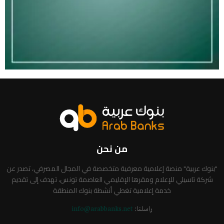
من نحن
"بنوك عربية" منصة إعلامية معرفية متخصصة في المجال المصرفي، تصدر عن
شركة تاسيلي للإعلام ومقرها الإقليمي العاصمة تونس، تهدف إلى تقديم
خدمة إعلامية تغطي أنشطة بنوك المنطقة
راسلنا:
info@arabbanks.net