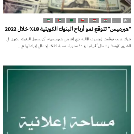
أخبار
مميز
“هيرميس” تتوقع نمو أرباح البنوك الكويتية 18% خلال 2022
بنوك عربية توقعت المجموعة المالية «إي إف جي هيرميس»، أن تسجل البنوك الكبرى في
الشرق الأوسط وشمال أفريقيا زيادة سنوية بنسبة 29% بإجمالي إيراداتها في...