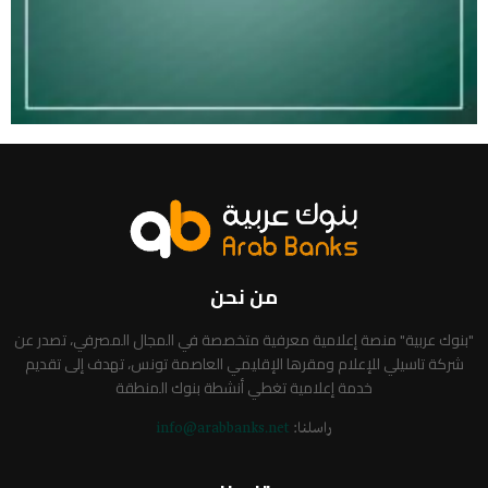
من نحن
"بنوك عربية" منصة إعلامية معرفية متخصصة في المجال المصرفي، تصدر عن
شركة تاسيلي للإعلام ومقرها الإقليمي العاصمة تونس، تهدف إلى تقديم
خدمة إعلامية تغطي أنشطة بنوك المنطقة
راسلنا:
info@arabbanks.net