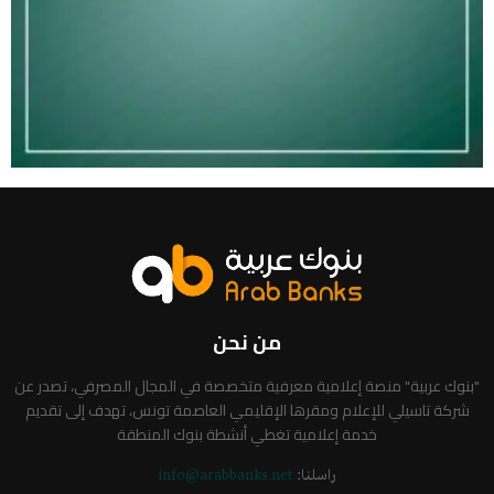
من نحن
"بنوك عربية" منصة إعلامية معرفية متخصصة في المجال المصرفي، تصدر عن
شركة تاسيلي للإعلام ومقرها الإقليمي العاصمة تونس، تهدف إلى تقديم
خدمة إعلامية تغطي أنشطة بنوك المنطقة
راسلنا:
info@arabbanks.net