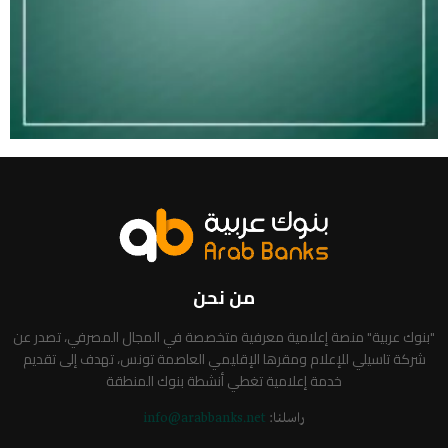
من نحن
"بنوك عربية" منصة إعلامية معرفية متخصصة في المجال المصرفي، تصدر عن
شركة تاسيلي للإعلام ومقرها الإقليمي العاصمة تونس، تهدف إلى تقديم
خدمة إعلامية تغطي أنشطة بنوك المنطقة
راسلنا:
info@arabbanks.net