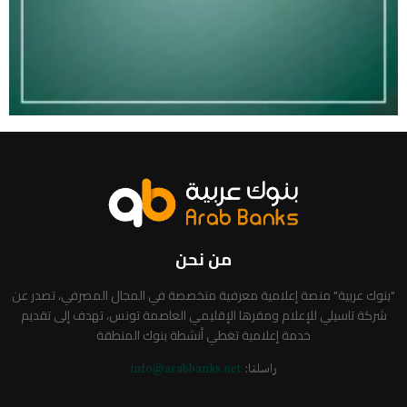
من نحن
"بنوك عربية" منصة إعلامية معرفية متخصصة في المجال المصرفي، تصدر عن
شركة تاسيلي للإعلام ومقرها الإقليمي العاصمة تونس، تهدف إلى تقديم
خدمة إعلامية تغطي أنشطة بنوك المنطقة
راسلنا:
info@arabbanks.net