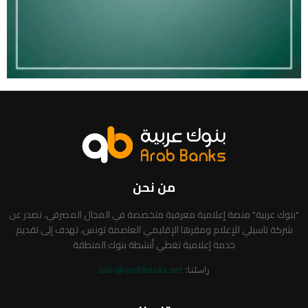
من نحن
"بنوك عربية" منصة إعلامية معرفية متخصصة في المجال المصرفي، تصدر عن
شركة تاسيلي للإعلام ومقرها الإقليمي العاصمة تونس، تهدف إلى تقديم
خدمة إعلامية تغطي أنشطة بنوك المنطقة
راسلنا:
info@arabbanks.net