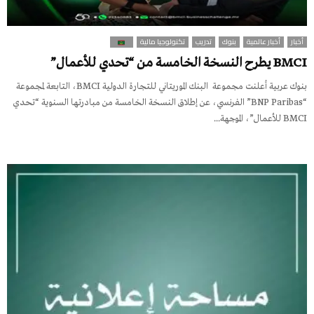
أخبار
أخبار عالمية
بنوك
تدريب
تكنولوجيا مالية
BMCI يطرح النسخة الخامسة من “تحدي للأعمال”
بنوك عربية أعلنت مجموعة البنك الموريتاني للتجارة الدولية BMCI، التابعة لمجموعة
“BNP Paribas” الفرنسي، عن إطلاق النسخة الخامسة من مبادرتها السنوية “تحدي
BMCI للأعمال”، الموجهة...