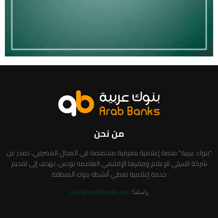
من نحن
"بنوك عربية" منصة إعلامية معرفية متخصصة في المجال المصرفي، تصدر عن
شركة تاسيلي للإعلام ومقرها الإقليمي العاصمة تونس، تهدف إلى تقديم
خدمة إعلامية تغطي أنشطة بنوك المنطقة
راسلنا:
info@arabbanks.net