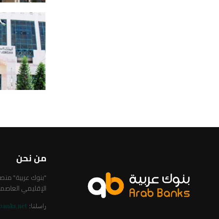
من نحن
"بنوك عربية" من
الإقليمي العاصم
راسلنا:
banks.net