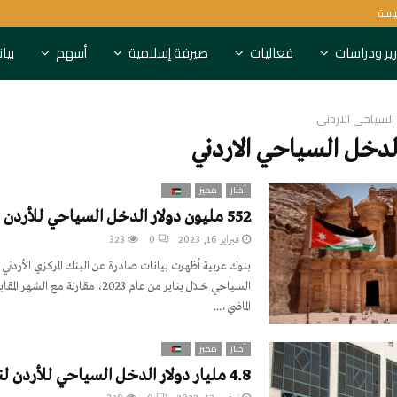
ياسة
6 بنوك روسية تعاقبها بريطانيا
ير ودراسات
فعاليات
صيرفة إسلامية
أسهم
بيا
السياحي الاردني
دخل السياحي الاردني
أخبار
مميز
552 مليون دولار الدخل السياحي للأردن في يناير 2023
فبراير 16, 2023
0
323
بنوك عربية أظهرت بيانات صادرة عن البنك المركزي الأردني، 
السياحي خلال يناير من عام 2023، مقارنة مع ال
الماضي،...
أخبار
مميز
4.8 مليار دولار الدخل السياحي للأردن لنهاية أكتوبر