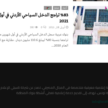
أخبار
مميز
%83 تراجع الدخل السياحي الأردني في 
2021
أبريل 28, 2021
0
387
بنوك عربية سجل الدخل السياحي الأردني في أول شهرين من
تراجعا بنسبة 83% ليبلغ 110.6 مليون دينار، 
العام 2020....
صة إعلامية معرفية متخصصة في المجال المصرفي، تصدر عن شركة تاسيلي للإعلام
ة تونس، تهدف إلى تقديم خدمة إعلامية تغطي أنشطة بنوك المنطقة
info@arab