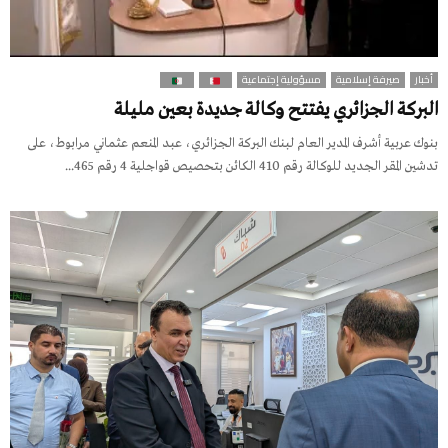
أخبار
صيرفة إسلامية
مسؤولية إجتماعية
البركة الجزائري يفتتح وكالة جديدة بعين مليلة
بنوك عربية أشرف المدير العام لبنك البركة الجزائري، عبد المنعم عثماني مرابوط، على
تدشين المقر الجديد للوكالة رقم 410 الكائن بتحصيص قواجلية 4 رقم 465...