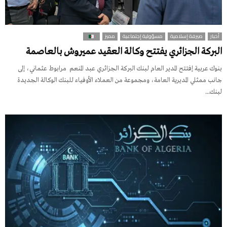
أخبار
صيرفة إسلامية
مسؤولية إجتماعية
مميز
البركة الجزائري يفتتح وكالة العقيد عميروش بالعاصمة
بنوك عربية إفتتح المدير العام لبنك البركة الجزائري عبد المنعم مرابوط عثماني، إلى
جانب ممثلي المديرية العامة، ومجموعة من العملاء الأوفياء للبنك الوكالة الجديدة
لبنك...