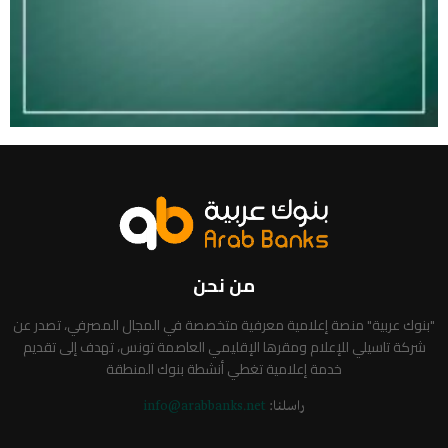
من نحن
"بنوك عربية" منصة إعلامية معرفية متخصصة في المجال المصرفي، تصدر عن
شركة تاسيلي للإعلام ومقرها الإقليمي العاصمة تونس، تهدف إلى تقديم
خدمة إعلامية تغطي أنشطة بنوك المنطقة
راسلنا:
info@arabbanks.net